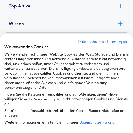
Top Artikel
Wissen
Experten
Datenschutzbestimmungen
Wir verwenden Cookies
Wir verwenden auf unserer Website Cookies, den Web Storage und Dienste
Ernährung
dritter. Einige von ihnen sind notwendig, während andere nicht notwendig
sind, uns jedoch helfen, unser Onlineangebot zu verbessern und
wirtschaftlich zu betreiben. Die Einwilligung umfasst alle vorausgewählten,
bzw. von Ihnen ausgewählten Cookies und Dienste, und die mit Ihnen
Produkte
verbundene Speicherung von Informationen auf Ihrem Endgerät sowie
deren anschließendes Auslesen und die folgende Verarbeitung
personenbezogener Daten.
Indem Sie die Kategorien auswählen und auf „
Alle akzeptieren
“ klicken,
willigen
Sie
in die Verwendung der
nicht notwendigen Cookies und Dienste
ein.
Sie können Ihre Auswahl jederzeit über den Cookie-Banner
widerrufen
oder
anpassen.
Weitere Informationen erhalten Sie in unserer
Datenschutzerklärung
Impressum
Kontakt