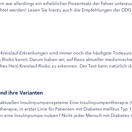
rn war allerdings ein erheblicher Prozentsatz der Fahrer unterzuc
tet werden! Lesen Sie hierzu auch die Empfehlungen der DDG al
rz-Kreislauf-Erkrankungen sind immer noch die häufigste Todesur
 Risiko kennt. Darum haben wir, auf Basis aktueller medizinische
iches Herz-Kreislauf-Risiko zu erkennen. Der Test kann natürlich da
und ihre Varianten
e aktuellen Insulinpumpensysteme Eine Insulinpumpentherapie (
therapie, in erster Linie für Patienten mit Diabetes mellitus Typ
 eine Insulinpumpe nutzen? Nicht jeder Mensch mit Diabetes me