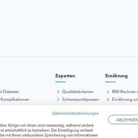
Experten
Ernährung
st Diabetes
Qualitätskriterien
BMI-Rechner 
 Komplikationen
Schwerpunktpraxen
Ernährung u
iabetische Fußsyndrom
Hausarztpraxen
Rezeptdatenb
Datenschutzbestimmungen
es und Sexualität
Kliniken
Lebensmittel
ABLEHNE
pie Typ-1-Diabetes
Apotheken
tter. Einige von ihnen sind notwendig, während andere
pie Typ-2-Diabetes
Diabetes-Fachhändler
d wirtschaftlich zu betreiben. Die Einwilligung umfasst
 die mit Ihnen verbundene Speicherung von Informationen
re hormonelle Erkrankungen