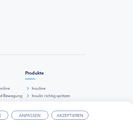
Produkte
online
Insuline
nd Bewegung
Insulin richtig spritzen
ank
kunde
N
ANPASSEN
AKZEPTIEREN