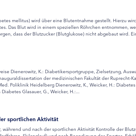
betes mellitus) wird über eine Blutentnahme gestellt. Hierzu w
lutes. Das Blut wird in einem speziellen Röhrchen entnommen, w
sorgen, dass der Blutzucker (Blutglukose) nicht abgebaut wird. Ei
nweise Dienerowitz, K.: Diabetikersportgruppe, Zielsetzung, Au
auguraldissertation der medizinischen Fakultät der Ruprecht-Kar
d. Poliklinik Heidelberg Dienerowitz, K., Weicker, H.: Diabetes 
Diabetes Glasauer, G., Weicker, H.:...
r sportlichen Aktivität
or, während und nach der sportlichen Aktivität Kontrolle der Bl
n, Radfahren, Skilanglauf) und nach Beendigung des Sportes. Erhö