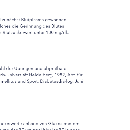
ird zunächst Blutplasma gewonnen.
elches die Gerinnung des Blutes
n Blutzuckerwert unter 100 mg/dl...
swahl der Ubungen und abprüfbare
ls-Universität Heidelberg, 1982, Abt. für
mellitus und Sport, Diabetesdia-log, Juni
utzuckerwerte anhand von Glukosemetern
hung der BE um zwei bis vier BE je nach