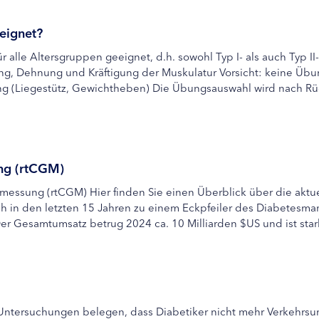
eignet?
 alle Altersgruppen geeignet, d.h. sowohl Typ I- als auch Typ I
g, Dehnung und Kräftigung der Muskulatur Vorsicht: keine Übun
ng (Liegestütz, Gewichtheben) Die Übungsauswahl wird nach Rü
ng (rtCGM)
essung (rtCGM) Hier finden Sie einen Überblick über die aktu
h in den letzten 15 Jahren zu einem Eckpfeiler des Diabetesm
Der Gesamtumsatz betrug 2024 ca. 10 Milliarden $US und ist stark
Untersuchungen belegen, dass Diabetiker nicht mehr Verkehrsunf