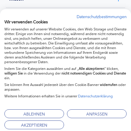
Experten
Datenschutzbestimmungen
Wir verwenden Cookies
Wir verwenden auf unserer Website Cookies, den Web Storage und Dienste
Ernährung
dritter. Einige von ihnen sind notwendig, während andere nicht notwendig
sind, uns jedoch helfen, unser Onlineangebot zu verbessern und
wirtschaftlich zu betreiben. Die Einwilligung umfasst alle vorausgewählten,
bzw. von Ihnen ausgewählten Cookies und Dienste, und die mit Ihnen
Produkte
verbundene Speicherung von Informationen auf Ihrem Endgerät sowie
deren anschließendes Auslesen und die folgende Verarbeitung
personenbezogener Daten.
Indem Sie die Kategorien auswählen und auf „
Alle akzeptieren
“ klicken,
willigen
Sie
in die Verwendung der
nicht notwendigen Cookies und Dienste
ein.
Sie können Ihre Auswahl jederzeit über den Cookie-Banner
widerrufen
oder
anpassen.
Weitere Informationen erhalten Sie in unserer
Datenschutzerklärung
Impressum
Kontakt
ABLEHNEN
ANPASSEN
Mediadaten
AKZEPTIEREN
Datenschutzerklärung